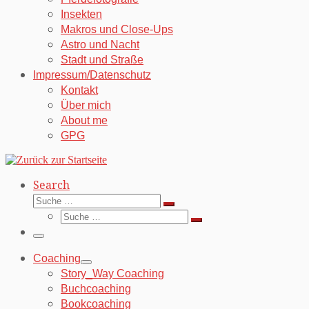
Insekten
Makros und Close-Ups
Astro und Nacht
Stadt und Straße
Impressum/Datenschutz
Kontakt
Über mich
About me
GPG
Search
Suche
Suche
Suche
…
Suche
…
Menü
Coaching
Story_Way Coaching
Buchcoaching
Bookcoaching