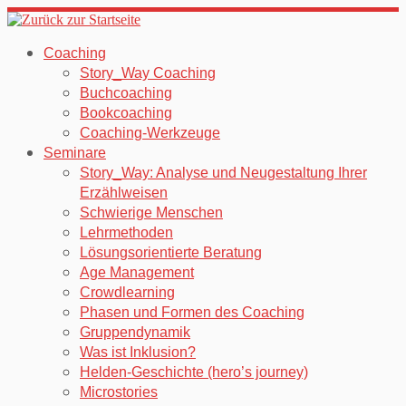
Zum
Inhalt
Coaching
springen
Story_Way Coaching
Buchcoaching
Bookcoaching
Coaching-Werkzeuge
Seminare
Story_Way: Analyse und Neugestaltung Ihrer
Erzählweisen
Schwierige Menschen
Lehrmethoden
Lösungsorientierte Beratung
Age Management
Crowdlearning
Phasen und Formen des Coaching
Gruppendynamik
Was ist Inklusion?
Helden-Geschichte (hero’s journey)
Microstories