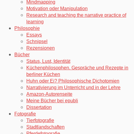
Mindmapping
Motivation oder Manipulation
Research and teaching the narrative practice of
learning
Philosophie
Essays
Schnipsel
Rezensionen
Bücher
Status, Lust, Identität
Küchenphilosophen. Gespräche und Rezepte in
berliner Küchen
Huhn oder Ei? Philosophische Dichotomien
Narrativierung im Unterricht und in der Lehre
Amazon-Autorenseite
Meine Bücher bei epubli
Dissertation
Fotografie
Tierfotografie
Stadtlandschaften
Pferdefotografie