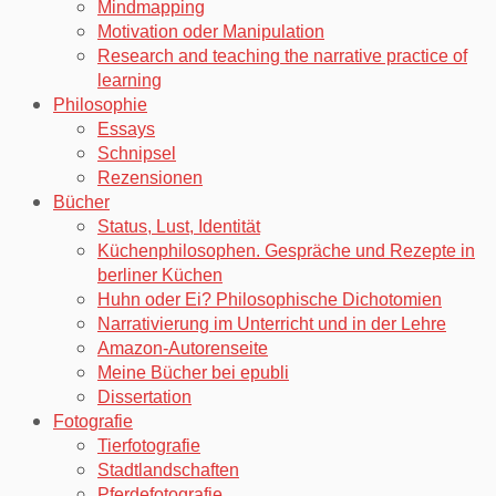
Mindmapping
Motivation oder Manipulation
Research and teaching the narrative practice of
learning
Philosophie
Essays
Schnipsel
Rezensionen
Bücher
Status, Lust, Identität
Küchenphilosophen. Gespräche und Rezepte in
berliner Küchen
Huhn oder Ei? Philosophische Dichotomien
Narrativierung im Unterricht und in der Lehre
Amazon-Autorenseite
Meine Bücher bei epubli
Dissertation
Fotografie
Tierfotografie
Stadtlandschaften
Pferdefotografie