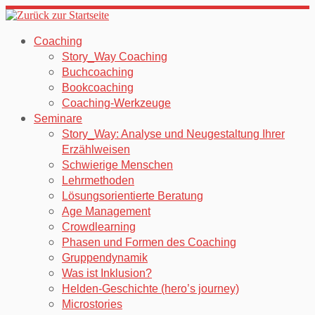
Zum
Inhalt
Coaching
springen
Story_Way Coaching
Buchcoaching
Bookcoaching
Coaching-Werkzeuge
Seminare
Story_Way: Analyse und Neugestaltung Ihrer
Erzählweisen
Schwierige Menschen
Lehrmethoden
Lösungsorientierte Beratung
Age Management
Crowdlearning
Phasen und Formen des Coaching
Gruppendynamik
Was ist Inklusion?
Helden-Geschichte (hero’s journey)
Microstories