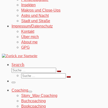
Insekten
Makros und Close-Ups
Astro und Nacht
Stadt und Straße
Impressum/Datenschutz
Kontakt
Über mich
About me
GPG
Search
Suche
Suche
Suche
…
Suche
…
Menü
Coaching
Story_Way Coaching
Buchcoaching
Bookcoaching