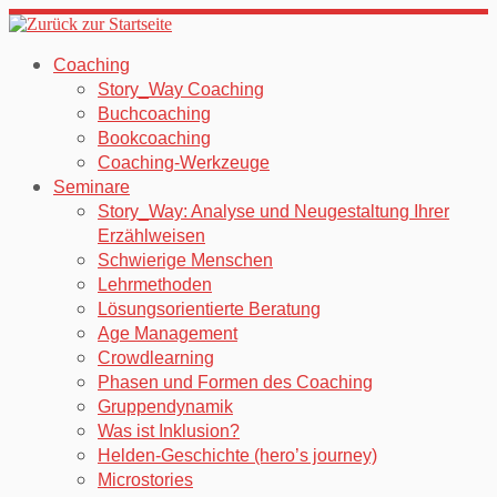
Zum
Inhalt
Coaching
springen
Story_Way Coaching
Buchcoaching
Bookcoaching
Coaching-Werkzeuge
Seminare
Story_Way: Analyse und Neugestaltung Ihrer
Erzählweisen
Schwierige Menschen
Lehrmethoden
Lösungsorientierte Beratung
Age Management
Crowdlearning
Phasen und Formen des Coaching
Gruppendynamik
Was ist Inklusion?
Helden-Geschichte (hero’s journey)
Microstories