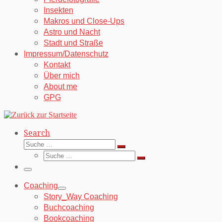
Insekten
Makros und Close-Ups
Astro und Nacht
Stadt und Straße
Impressum/Datenschutz
Kontakt
Über mich
About me
GPG
Search
Suche
Suche
Suche
…
Suche
…
Menü
Coaching
Story_Way Coaching
Buchcoaching
Bookcoaching