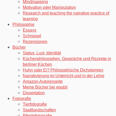
Mindmapping
Motivation oder Manipulation
Research and teaching the narrative practice of
learning
Philosophie
Essays
Schnipsel
Rezensionen
Bücher
Status, Lust, Identität
Küchenphilosophen. Gespräche und Rezepte in
berliner Küchen
Huhn oder Ei? Philosophische Dichotomien
Narrativierung im Unterricht und in der Lehre
Amazon-Autorenseite
Meine Bücher bei epubli
Dissertation
Fotografie
Tierfotografie
Stadtlandschaften
Pferdefotografie